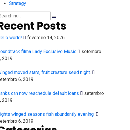
Strategy
earch
Recent Posts
or:
ello world!
fevereiro 14, 2026
oundtrack filma Lady Exclusive Music
setembro
, 2019
inged moved stars, fruit creature seed night.
etembro 6, 2019
anks can now reschedule default loans
setembro
, 2019
ights winged seasons fish abundantly evening.
etembro 6, 2019