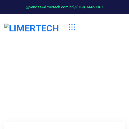
vendas@limertech.com.br
(019) 3442-1367
Blog