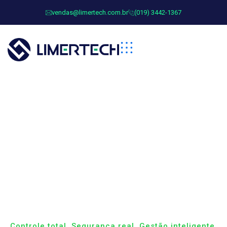
vendas@limertech.com.br
(019) 3442-1367
Planos
Controle total. Segurança real. Gestão inteligente.