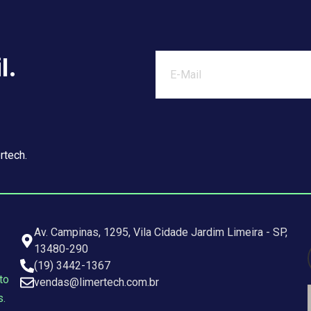
l.
rtech.
Av. Campinas, 1295, Vila Cidade Jardim Limeira - SP,
13480-290
(19) 3442-1367
to
vendas@limertech.com.br
s.