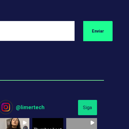
@
limertech
Siga