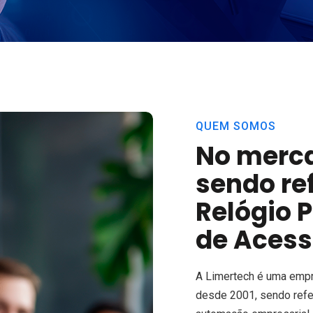
QUEM SOMOS
No merca
sendo re
Relógio 
de Acess
A Limertech é uma empr
desde 2001, sendo refe