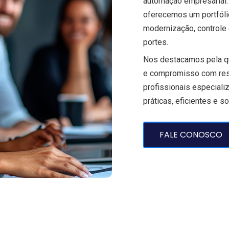
automação empresarial.
oferecemos um portfóli
modernização, controle
portes.
Nos destacamos pela qu
e compromisso com resu
profissionais especiali
práticas, eficientes e 
FALE CONOSCO