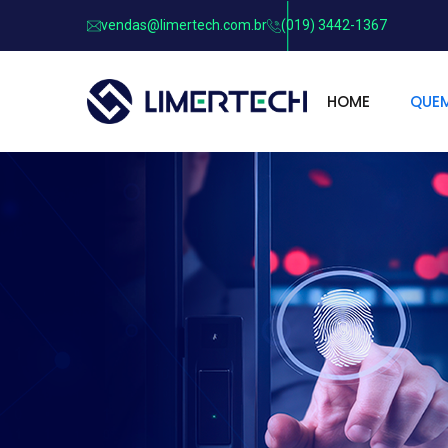
vendas@limertech.com.br
(019) 3442-1367
HOME
QUE