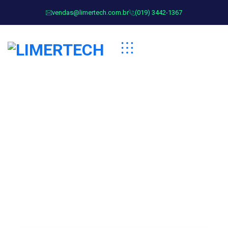
vendas@limertech.com.br
(019) 3442-1367
Event Categories:
Technology