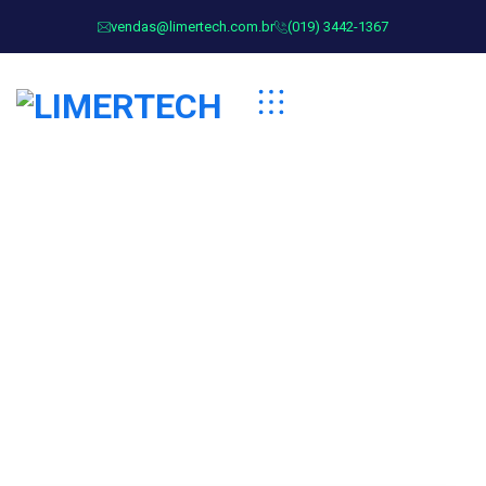
vendas@limertech.com.br
(019) 3442-1367
Event Categories:
Digital
Marketing