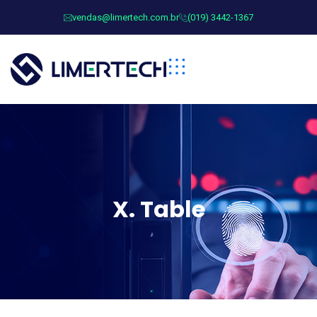
vendas@limertech.com.br
(019) 3442-1367
X. Table