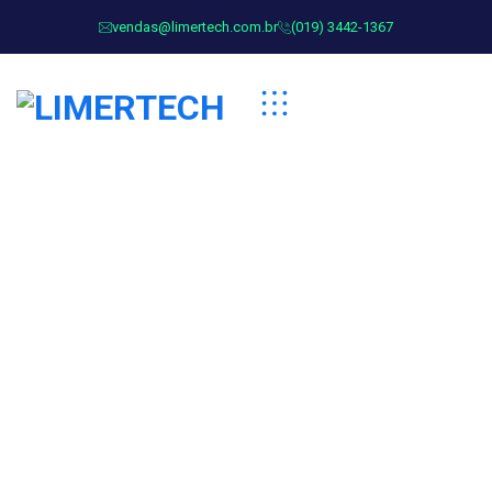
vendas@limertech.com.br
(019) 3442-1367
Tea Table