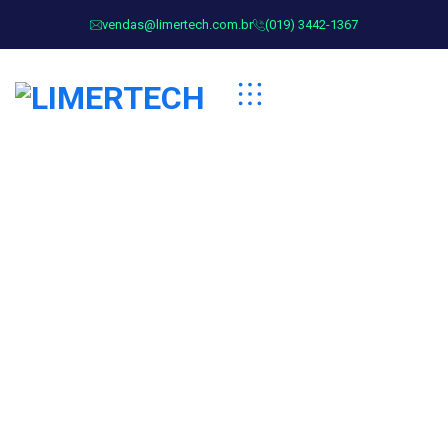
vendas@limertech.com.br
(019) 3442-1367
Hand Watch