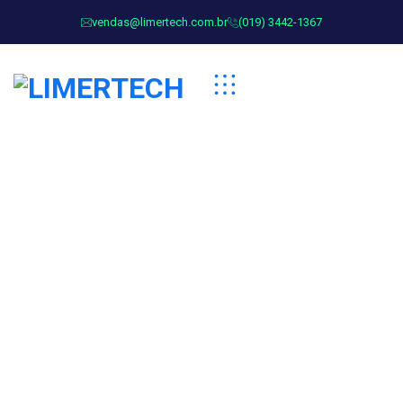
vendas@limertech.com.br
(019) 3442-1367
Tag:
Table Lamp