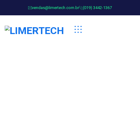
vendas@limertech.com.br
(019) 3442-1367
Understanding the
Wonders & beauty of
Mentorship